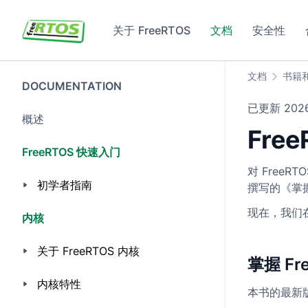
Skip to main content
关于 FreeRTOS
文档
安全性
文档
书籍
DOCUMENTATION
已更新
20
概述
Fre
FreeRTOS 快速入门
对 FreeR
初学者指南
撰写的《掌握
现在，我们在
内核
关于 FreeRTOS 内核
掌握 F
内核特性
本书的最新